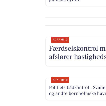
ALARM112
Færdselskontrol m
afslører hastighed
ALARM112
Politiets bådkontrol i Svane
og andre bornholmske hav