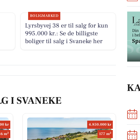
BOLIGMARKED
Lyrsbyvej 38 er til salg for kun
995.000 kr.: Se de billigste
boliger til salg i Svaneke her
K
LG I SVANEKE
00 kr
4.850.000 kr
2
2
36 m
177 m