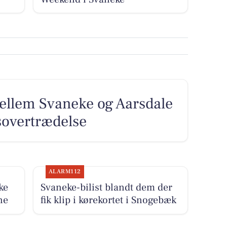
ellem Svaneke og Aarsdale
sovertrædelse
ALARM112
ke
Svaneke-bilist blandt dem der
ne
fik klip i kørekortet i Snogebæk