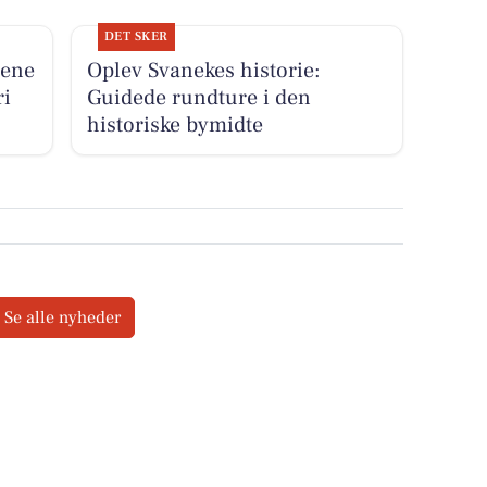
DET SKER
rene
Oplev Svanekes historie:
ri
Guidede rundture i den
historiske bymidte
Se alle nyheder