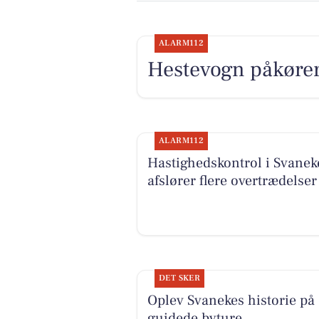
ALARM112
Hestevogn påkører
ALARM112
Hastighedskontrol i Svanek
afslører flere overtrædelser
DET SKER
Oplev Svanekes historie på
guidede byture