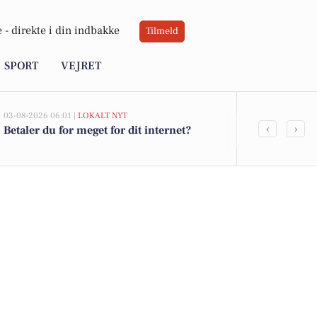
 -
direkte i din indbakke
Tilmeld
SPORT
VEJRET
03-08-2026 06:01 |
LOKALT NYT
02-08-2026 16:01
‹
›
Betaler du for meget for dit internet?
Spier PS vin 
yoghurt for 1
DagliBrugse