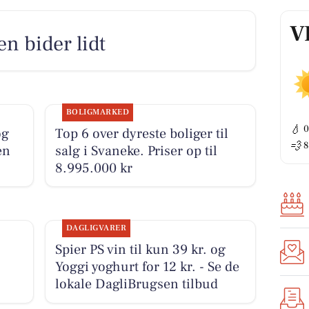
V
n bider lidt
BOLIGMARKED
💧
og
Top 6 over dyreste boliger til
💨
8
en
salg i Svaneke. Priser op til
8.995.000 kr
DAGLIGVARER
Spier PS vin til kun 39 kr. og
Yoggi yoghurt for 12 kr. - Se de
lokale DagliBrugsen tilbud