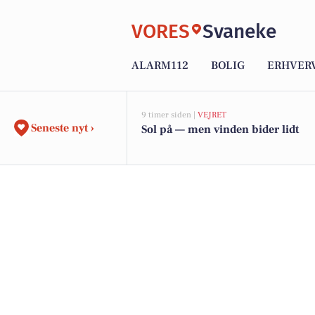
VORES
Svaneke
ALARM112
BOLIG
ERHVER
9 timer siden |
VEJRET
Seneste nyt ›
Sol på — men vinden bider lidt