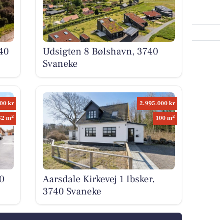
40
Udsigten 8 Bølshavn, 3740
Svaneke
00 kr
2.995.000 kr
2
2
82 m
100 m
0
Aarsdale Kirkevej 1 Ibsker,
3740 Svaneke