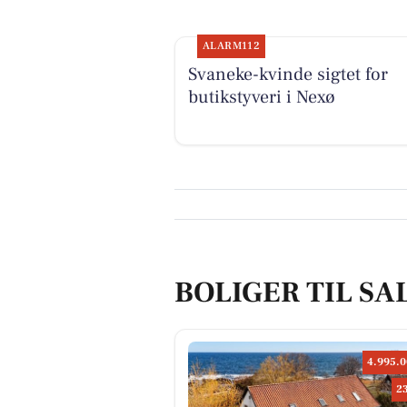
ALARM112
Svaneke-kvinde sigtet for
butikstyveri i Nexø
BOLIGER TIL SA
4.995.0
2