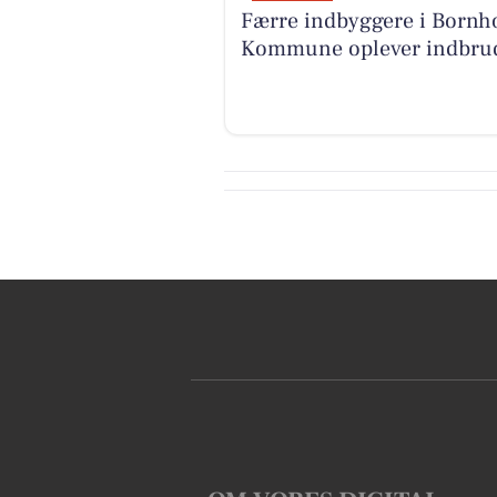
Færre indbyggere i Bornh
Kommune oplever indbru