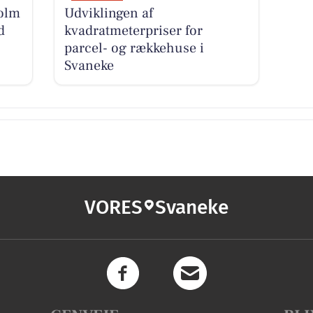
olm
Udviklingen af
d
kvadratmeterpriser for
parcel- og rækkehuse i
Svaneke
VORES
Svaneke