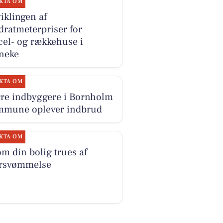
KTA OM
iklingen af
dratmeterpriser for
cel- og rækkehuse i
neke
KTA OM
re indbyggere i Bornholm
mune oplever indbrud
KTA OM
om din bolig trues af
rsvømmelse