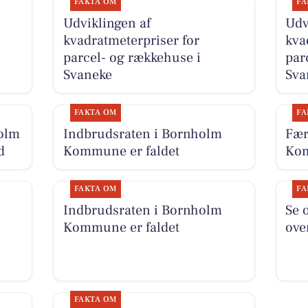
FAKTA OM
FA
Udviklingen af
Udv
kvadratmeterpriser for
kva
parcel- og rækkehuse i
par
Svaneke
Sva
FAKTA OM
FA
olm
Indbrudsraten i Bornholm
Fær
d
Kommune er faldet
Kom
FAKTA OM
FA
Indbrudsraten i Bornholm
Se 
Kommune er faldet
ove
FAKTA OM