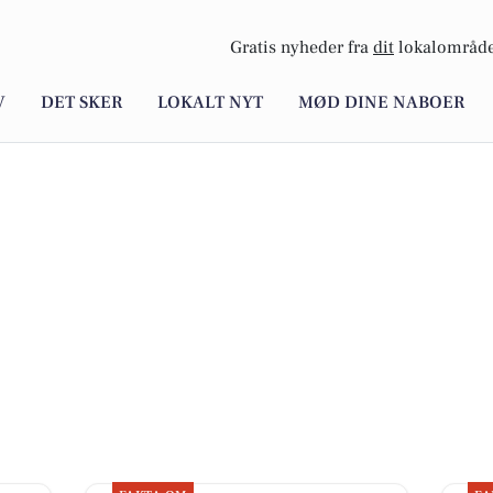
Gratis nyheder fra
dit
lokalområde
V
DET SKER
LOKALT NYT
MØD DINE NABOER