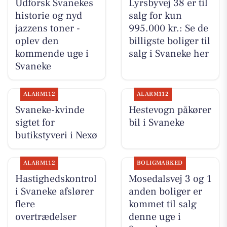
Udforsk Svanekes
Lyrsbyvej 38 er til
historie og nyd
salg for kun
jazzens toner -
995.000 kr.: Se de
oplev den
billigste boliger til
kommende uge i
salg i Svaneke her
Svaneke
ALARM112
ALARM112
Svaneke-kvinde
Hestevogn påkører
sigtet for
bil i Svaneke
butikstyveri i Nexø
ALARM112
BOLIGMARKED
Hastighedskontrol
Mosedalsvej 3 og 1
i Svaneke afslører
anden boliger er
flere
kommet til salg
overtrædelser
denne uge i