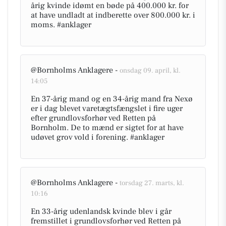
årig kvinde idømt en bøde på 400.000 kr. for
at have undladt at indberette over 800.000 kr. i
moms. #anklager
@Bornholms Anklagere -
onsdag 09. april, kl.
14:05
En 37-årig mand og en 34-årig mand fra Nexø
er i dag blevet varetægtsfængslet i fire uger
efter grundlovsforhør ved Retten på
Bornholm. De to mænd er sigtet for at have
udøvet grov vold i forening. #anklager
@Bornholms Anklagere -
torsdag 27. marts, kl.
10:16
En 33-årig udenlandsk kvinde blev i går
fremstillet i grundlovsforhør ved Retten på