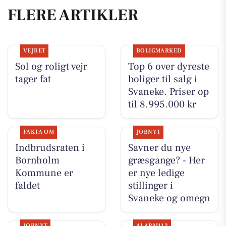
FLERE ARTIKLER
VEJRET
BOLIGMARKED
Sol og roligt vejr
Top 6 over dyreste
tager fat
boliger til salg i
Svaneke. Priser op
til 8.995.000 kr
FAKTA OM
JOBNYT
Indbrudsraten i
Savner du nye
Bornholm
græsgange? - Her
Kommune er
er nye ledige
faldet
stillinger i
Svaneke og omegn
JOBNYT
ALARM112