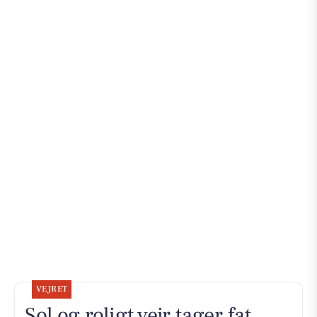
VEJRET
Sol og roligt vejr tager fat