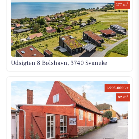
2
177 m
Udsigten 8 Bølshavn, 3740 Svaneke
1.995.000 kr
2
82 m