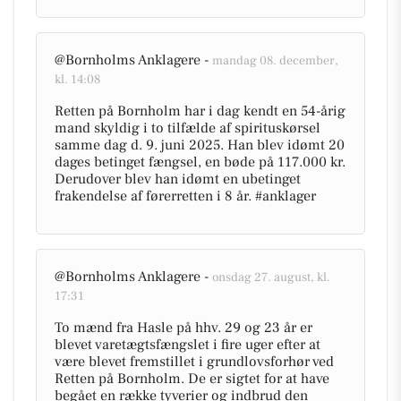
@Bornholms Anklagere -
mandag 08. december,
kl. 14:08
Retten på Bornholm har i dag kendt en 54-årig
mand skyldig i to tilfælde af spirituskørsel
samme dag d. 9. juni 2025. Han blev idømt 20
dages betinget fængsel, en bøde på 117.000 kr.
Derudover blev han idømt en ubetinget
frakendelse af førerretten i 8 år. #anklager
@Bornholms Anklagere -
onsdag 27. august, kl.
17:31
To mænd fra Hasle på hhv. 29 og 23 år er
blevet varetægtsfængslet i fire uger efter at
være blevet fremstillet i grundlovsforhør ved
Retten på Bornholm. De er sigtet for at have
begået en række tyverier og indbrud den