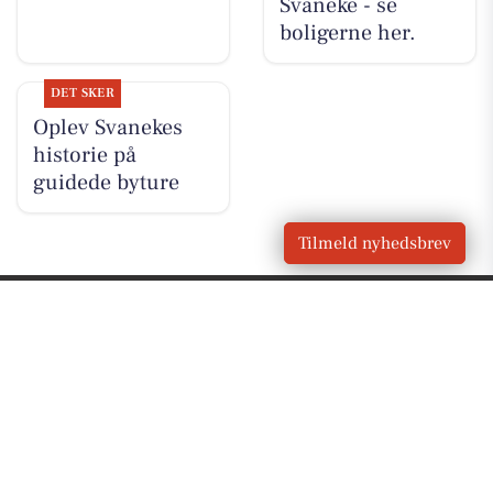
Svaneke - se
boligerne her.
DET SKER
Oplev Svanekes
historie på
guidede byture
Tilmeld nyhedsbrev
VORES
Svaneke