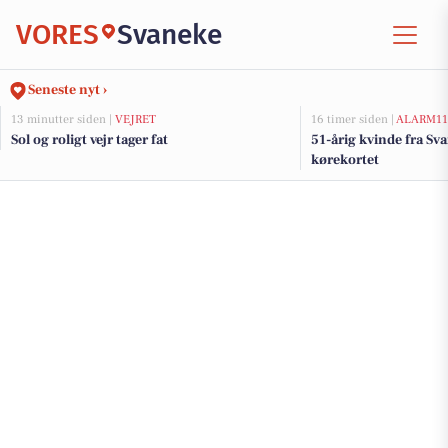
VORES
Svaneke
Seneste nyt ›
13 minutter siden |
VEJRET
16 timer siden |
ALARM11
Sol og roligt vejr tager fat
51-årig kvinde fra Sva
kørekortet