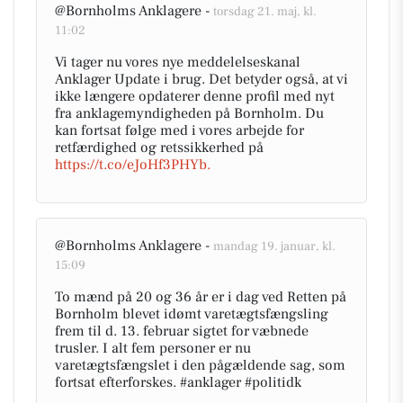
@Bornholms Anklagere -
torsdag 21. maj, kl.
11:02
Vi tager nu vores nye meddelelseskanal
Anklager Update i brug. Det betyder også, at vi
ikke længere opdaterer denne profil med nyt
fra anklagemyndigheden på Bornholm. Du
kan fortsat følge med i vores arbejde for
retfærdighed og retssikkerhed på
https://t.co/eJoHf3PHYb.
@Bornholms Anklagere -
mandag 19. januar, kl.
15:09
To mænd på 20 og 36 år er i dag ved Retten på
Bornholm blevet idømt varetægtsfængsling
frem til d. 13. februar sigtet for væbnede
trusler. I alt fem personer er nu
varetægtsfængslet i den pågældende sag, som
fortsat efterforskes. #anklager #politidk