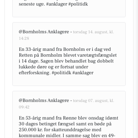
seneste uge. #anklager #politidk
@Bornholms Anklagere -
torsdag 14. august, kl.
14:28
En 33-årig mand fra Bornholm er i dag ved
Retten på Bornholm blevet varetægtsfængslet
i 14 dage. Sagen blev behandlet bag dobbelt
lukkede døre og er fortsat under
efterforskning. #politidk #anklager
@Bornholms Anklagere -
torsdag 07. august, kl.
09:42
En 53-årig mand fra Rønne blev onsdag idømt
30 dages betinget fængsel samt en bøde på
250.000 kr. for skatteunddragelse med
kommunale midler. I samme sag blev en 49-