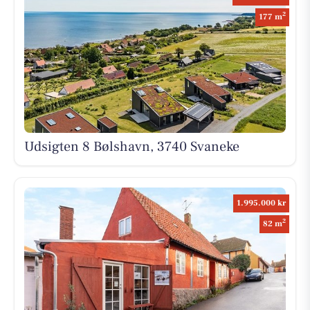
2
177 m
Udsigten 8 Bølshavn, 3740 Svaneke
1.995.000 kr
2
82 m