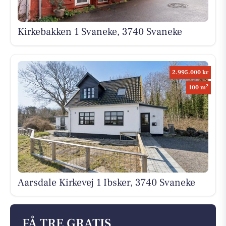
Kirkebakken 1 Svaneke, 3740 Svaneke
2.995.000 kr
2
100 m
Aarsdale Kirkevej 1 Ibsker, 3740 Svaneke
FÅ TRE GRATIS