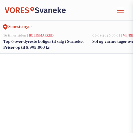
VORES
Svaneke
Seneste nyt ›
16 timer siden |
BOLIGMARKED
05-08-2026 05:01 |
VEJR
Top 6 over dyreste boliger til salg i Svaneke.
Sol og varme tager ove
Priser op til 8.995.000 kr