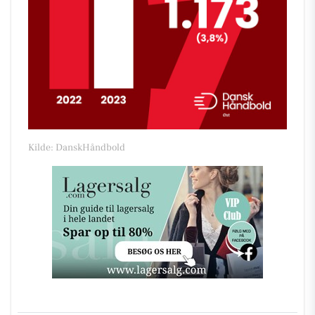
Kilde: DanskHåndbold