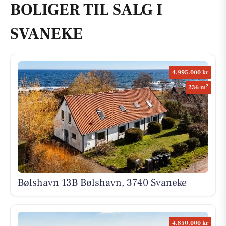
BOLIGER TIL SALG I
SVANEKE
4.995.000 kr
2
236 m
Bølshavn 13B Bølshavn, 3740 Svaneke
4.850.000 kr