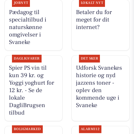
JOBNYT
LOKALT NYT
Pædagog til
Betaler du for
specialtilbud i
meget for dit
naturskønne
internet?
omgivelser i
Svaneke
DAGLIGVARER
DET SKER
Spier PS vin til
Udforsk Svanekes
kun 39 kr. og
historie og nyd
Yoggi yoghurt for
jazzens toner -
12 kr. - Se de
oplev den
lokale
kommende uge i
DagliBrugsen
Svaneke
tilbud
BOLIGMARKED
ALARM112