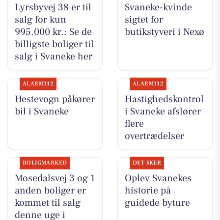
Lyrsbyvej 38 er til
Svaneke-kvinde
salg for kun
sigtet for
995.000 kr.: Se de
butikstyveri i Nexø
billigste boliger til
salg i Svaneke her
ALARM112
ALARM112
Hestevogn påkører
Hastighedskontrol
bil i Svaneke
i Svaneke afslører
flere
overtrædelser
BOLIGMARKED
DET SKER
Mosedalsvej 3 og 1
Oplev Svanekes
anden boliger er
historie på
kommet til salg
guidede byture
denne uge i