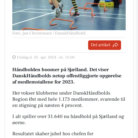
Foto: Jan Christensen / DanskHåndbold
.
Del artikel
Fredag d. 05. apr. 2024 - kl. 13:00
Håndbolden boomer på Sjælland. Det viser
DanskHåndbolds netop offentliggjorte opgørelse
af medlemstallene for 2023.
Her vokser klubberne under DanskHåndbolds
Region Øst med hele 1.173 medlemmer, svarende til
en stigning på næsten 4 procent.
I alt spiller over 31.640 nu håndbold på Sjælland og
øerne.
Resultatet skaber jubel hos chefen for