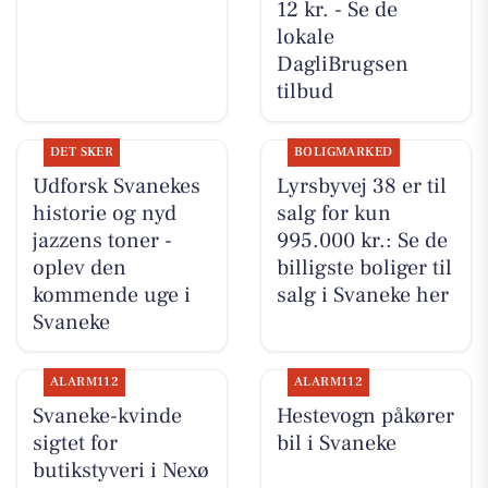
12 kr. - Se de
lokale
DagliBrugsen
tilbud
DET SKER
BOLIGMARKED
Udforsk Svanekes
Lyrsbyvej 38 er til
historie og nyd
salg for kun
jazzens toner -
995.000 kr.: Se de
oplev den
billigste boliger til
kommende uge i
salg i Svaneke her
Svaneke
ALARM112
ALARM112
Svaneke-kvinde
Hestevogn påkører
sigtet for
bil i Svaneke
butikstyveri i Nexø