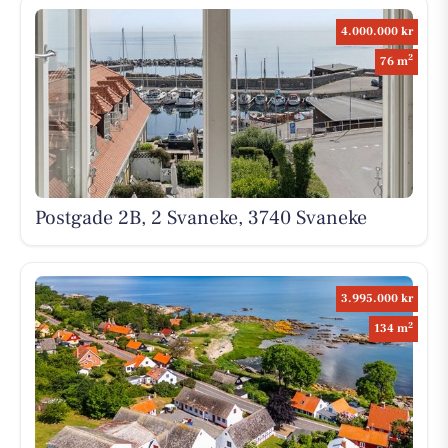
4.000.000 kr
2
76 m
Postgade 2B, 2 Svaneke, 3740 Svaneke
3.995.000 kr
2
134 m