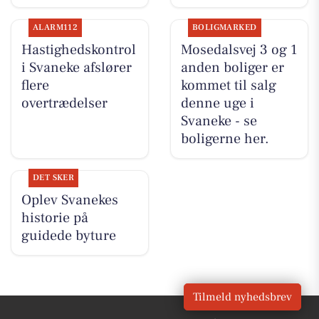
ALARM112
BOLIGMARKED
Hastighedskontrol
Mosedalsvej 3 og 1
i Svaneke afslører
anden boliger er
flere
kommet til salg
overtrædelser
denne uge i
Svaneke - se
boligerne her.
DET SKER
Oplev Svanekes
historie på
guidede byture
Tilmeld nyhedsbrev