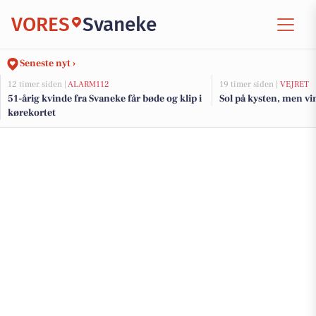
VORES
Svaneke
Seneste nyt ›
12 timer siden |
ALARM112
19 timer siden |
VEJRET
51-årig kvinde fra Svaneke får bøde og klip i
Sol på kysten, men vi
kørekortet