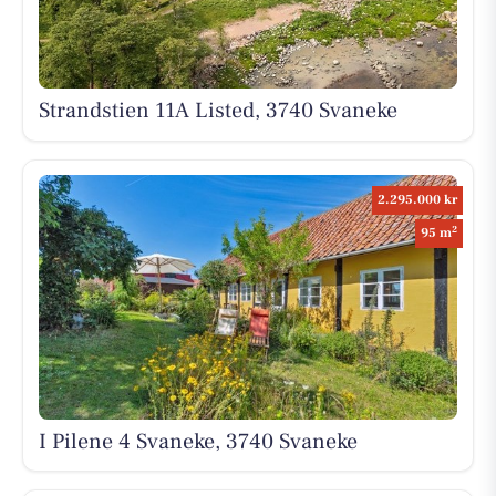
Strandstien 11A Listed, 3740 Svaneke
2.295.000 kr
2
95 m
I Pilene 4 Svaneke, 3740 Svaneke