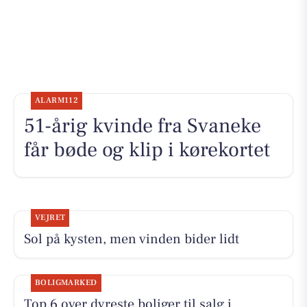
ALARM112
51-årig kvinde fra Svaneke
får bøde og klip i kørekortet
VEJRET
Sol på kysten, men vinden bider lidt
BOLIGMARKED
Top 6 over dyreste boliger til salg i