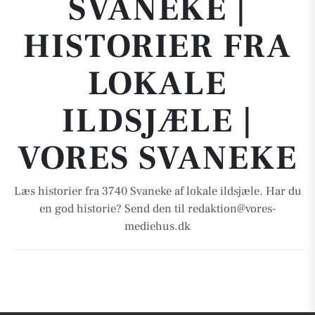
SVANEKE |
HISTORIER FRA
LOKALE
ILDSJÆLE |
VORES SVANEKE
Læs historier fra 3740 Svaneke af lokale ildsjæle. Har du
en god historie? Send den til redaktion@vores-
mediehus.dk