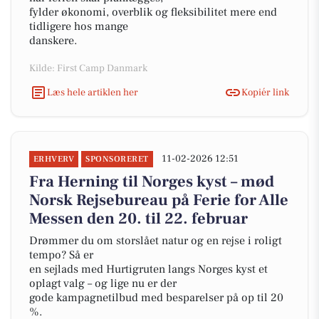
fylder økonomi, overblik og fleksibilitet mere end
tidligere hos mange
danskere.
Kilde: First Camp Danmark
Læs hele artiklen her
Kopiér link
11-02-2026 12:51
ERHVERV
SPONSORERET
Fra Herning til Norges kyst – mød
Norsk Rejsebureau på Ferie for Alle
Messen den 20. til 22. februar
Drømmer du om storslået natur og en rejse i roligt
tempo? Så er
en sejlads med Hurtigruten langs Norges kyst et
oplagt valg – og lige nu er der
gode kampagnetilbud med besparelser på op til 20
%.