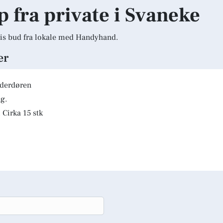
p fra private i Svaneke
is bud fra lokale med Handyhand.
er
lderdøren
g.
 Cirka 15 stk