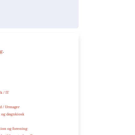
ng
.
k / IT
 / Urmager
 og døgnkiosk
tion og forening