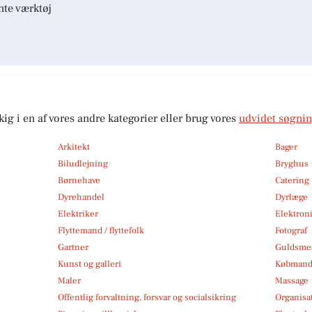
nte værktøj
kig i en af vores andre kategorier eller brug vores
udvidet søgni
Arkitekt
Bager
Biludlejning
Bryghus
Børnehave
Catering
Dyrehandel
Dyrlæge
Elektriker
Elektroni
Flyttemand / flyttefolk
Fotograf
Gartner
Guldsmed
Kunst og galleri
Købmand
Maler
Massage
Offentlig forvaltning, forsvar og socialsikring
Organisa