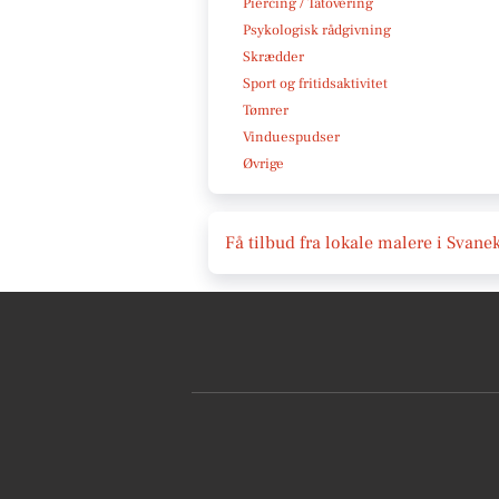
Piercing / Tatovering
Psykologisk rådgivning
Skrædder
Sport og fritidsaktivitet
Tømrer
Vinduespudser
Øvrige
Få tilbud fra lokale malere i Svane