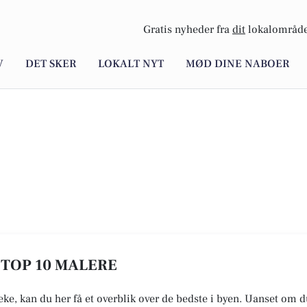
Gratis nyheder fra
dit
lokalområde
V
DET SKER
LOKALT NYT
MØD DINE NABOER
 TOP 10 MALERE
eke, kan du her få et overblik over de bedste i byen. Uanset om du