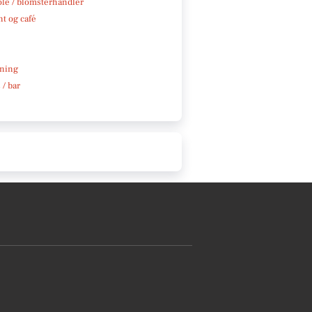
ole / blomsterhandler
t og café
e
ning
 / bar