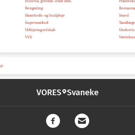
Pizzeria, grillbar, isbar mm.
Plantesk
Rengøring
Restauran
Skønheds- og hudpleje
Smed
Supermarked
Tandlæg
Udlejningselskab
Undervis
VVS
Værtshus
ke
VORES
Svaneke