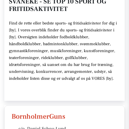
SVANEKE - SE TOP 10 SPORT OG
FRITIDSAKTIVITET
Find de rette
eller bedste s
for dig i
ports- og fritidsaktiviteter
[
by
]. I vores overblik finder du
s
i
ports- og fritidsaktiviteter
[
by
].
Oversigten indeholder fodboldklubber,
håndboldklubber, badmintonklubber, svømmeklubber,
gymnastikforeninger, musikforeninger, kunstforeninger,
teaterforeninger, rideklubber, golfklubber,
idrætsforeninger
, så uanset om du har brug for træning,
undervisning, konkurrencer, arrangementer, udstyr
, så
indeholder listen disse
og er udvalgt af os på VORES [
by
]
.
BornholmerGuns
c/o. Daniel Schou-Lund