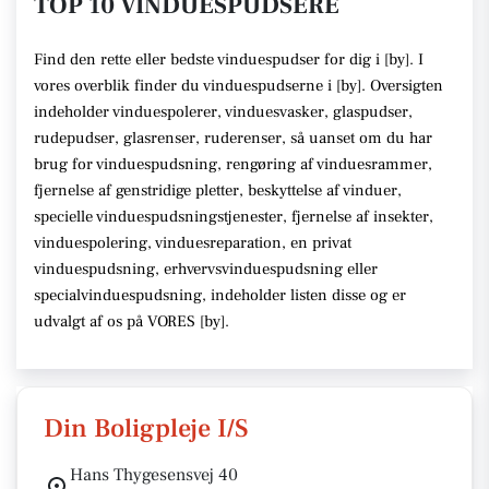
TOP 10 VINDUESPUDSERE
Find den rette
eller bedste vinduespudser
for dig i [
by
]. I
vores overblik finder du vinduespudserne i [
by
].
Oversigten
indeholder vinduespolerer, vinduesvasker, glaspudser,
rudepudser, glasrenser, ruderenser,
så uanset om du har
brug for vinduespudsning, rengøring af vinduesrammer,
fjernelse af genstridige pletter, beskyttelse af vinduer,
specielle vinduespudsningstjenester, fjernelse af insekter,
vinduespolering, vinduesreparation, en privat
vinduespudsning, erhvervsvinduespudsning eller
specialvinduespudsning,
indeholder listen disse
og er
udvalgt af os på VORES [
by
]
.
Din Boligpleje I/S
Hans Thygesensvej 40