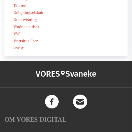
Tømrer
Udlejningselskab
Undervisning
Vinduespudser
VVS
Værtshus / bar
Øvrige
VORES
Svaneke
OM VORES DIGITAL